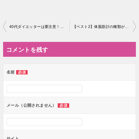
投
40代ダイエッターは要注意！サルコペニア肥満の3つのチェック
【ベスト2】体脂肪計の種類が多すぎ！どんなのがあるか比べてみた
稿
ナ
コメントを残す
ビ
ゲ
名前
必須
ー
シ
ョ
ン
メール（公開されません）
必須
サイト