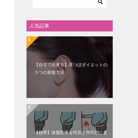
人気記事
【自宅で出来る】耳つぼダイエットの
３つの刺激方法
【標準】体脂肪率を性別と年代別にま