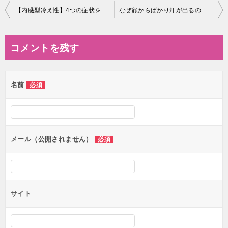
投
【内臓型冷え性】4つの症状を知らないとダイエットには逆効果
なぜ顔からばかり汗が出るの？【簡単】自分でおさえる3つの方法
稿
ナ
コメントを残す
ビ
ゲ
名前
必須
ー
シ
ョ
ン
メール（公開されません）
必須
サイト